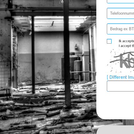
Ik accept
I accept 
[ Different Im