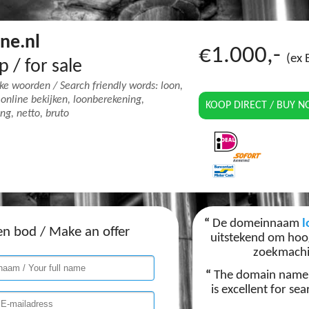
ne.nl
€1.000,-
(ex
p / for sale
jke woorden / Search friendly words: loon,
, online bekijken, loonberekening,
KOOP DIRECT / BUY 
ng, netto, bruto
“
De domeinnaam
l
en bod /
Make an offer
uitstekend om hoog
zoekmach
“
The domain nam
is excellent for se