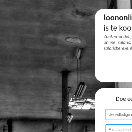
loononli
is te koo
Zoek vriendeli
online, salaris
salarisberekeni
Doe e