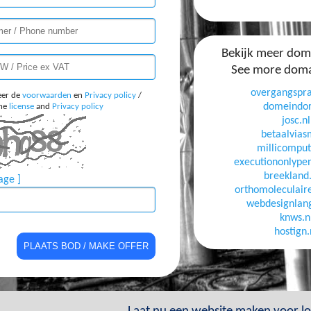
Bekijk meer do
See more dom
overgangsprak
eer de
voorwaarden
en
Privacy policy
/
domeindor
the
license
and
Privacy policy
josc.nl
betaalvias
millicomput
executiononlypen
breekland.
age ]
orthomoleculaire
webdesignlang
knws.n
hostign.