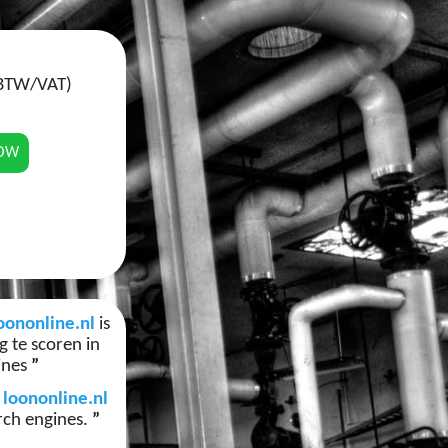
 BTW/VAT)
NOW
oononline.nl
is
 te scoren in
ines
”
e
loononline.nl
arch engines.
”